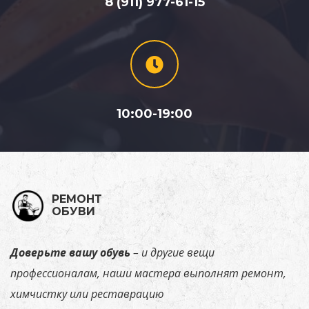
8 (911) 977-61-15
10:00-19:00
РЕМОНТ
ОБУВИ
Доверьте
вашу
обувь
–
и
другие
вещи
профессионалам,
наши
мастера
выполнят ремонт,
химчистку или реставрацию