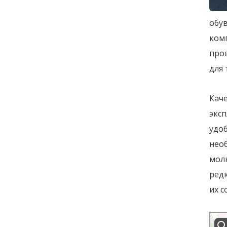
обув
комп
про
для 
Кач
эксп
удоб
нео
мол
редк
их с
Ремон
Санкт