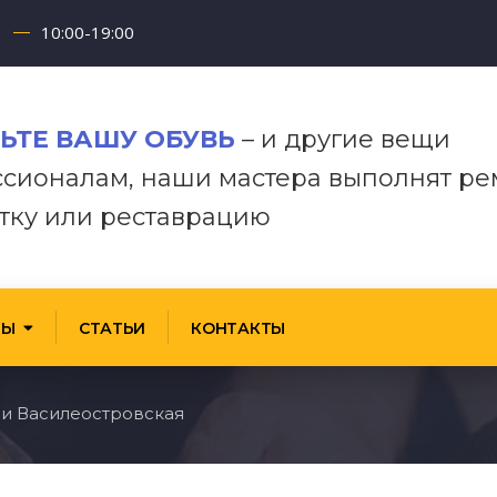
10:00-19:00
ЬТЕ
ВАШУ
ОБУВЬ
–
и
другие
вещи
сионалам,
наши
мастера
выполнят ре
тку или реставрацию
ТЫ
СТАТЬИ
КОНТАКТЫ
ви Василеостровская