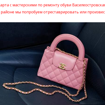
арта с мастерскими по ремонту обуви Василеостровска
районе мы попробуем отреставрировать или произвест