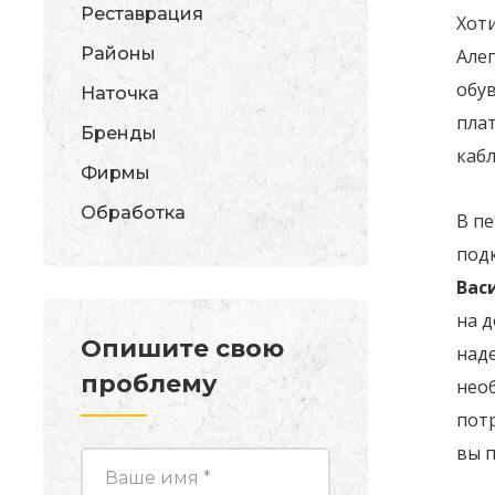
Реставрация
Хот
Районы
Алег
обув
Наточка
пла
Бренды
кабл
Фирмы
Обработка
В пе
под
Вас
на 
Опишите свою
над
проблему
нео
потр
вы 