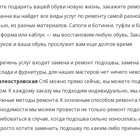
ите подарить вашей обуви новую жизнь, закажите ремо
анна вы найдет все виды услуг по ремонту самой разной
ью, из разных материалов. Сапоги и ботинки, туфли и б
тформа или каблук — мы восстановим любую обувь. Зак
уков и ваша обувь прослужит вам еще долгое время.
речень услуг входит замена и ремонт подошвы, замена 
клада и фурнитуры, для наших мастеров нет ничего не
илеостровская
Спб можно прямо сейчас, вы можете по
дом. К каждому заказу мы подходим индивидуально, мы
ежные методы ремонта. К основным способом ремонта 
бходимости мы можем провести не только ремонт подош
ебоваться в случае, когда подошва сильно износилась 
просто хотите заменить подошву по каким-либо причин