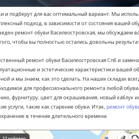
и и подберут для вас оптимальный вариант. Мы использ
лексный подход, в зависимости от состояния вашей об
веден ремонт обуви Василеостровская, мы обсуждаем в
того, чтобы вы полностью остались довольны результа
ественный ремонт обуви Василеостровская Спб и замен
луатационные и эстетические характеристики вашей об
ной и мы знаем, как это сделать. На наших складах все
бходимое для профессионального ремонта любой обув
нию, фурнитуру, цвет для окрашивания, новый каблук 
ие услуги, такие как старение обуви.
Итак,
ремонт обув
охранение в течение длительного времени.
т обуви Василеостровская в Санкт‑Петербурге
‑Петербург