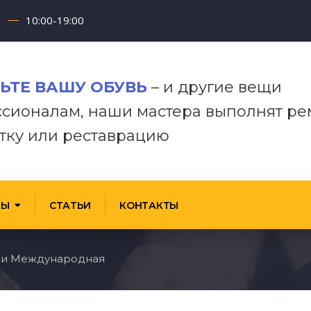
10:00-19:00
ЬТЕ
ВАШУ
ОБУВЬ
–
и
другие
вещи
сионалам,
наши
мастера
выполнят ре
тку или реставрацию
ТЫ
СТАТЬИ
КОНТАКТЫ
ви Международная