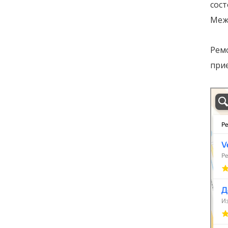
сос
Межд
Рем
прие
ремон
Санкт