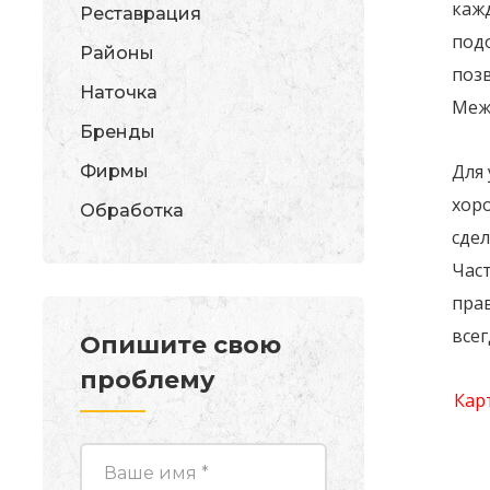
каж
Реставрация
под
Районы
поз
Наточка
Межд
Бренды
Для 
Фирмы
хор
Обработка
сдел
Част
прав
все
Опишите свою
проблему
Кар