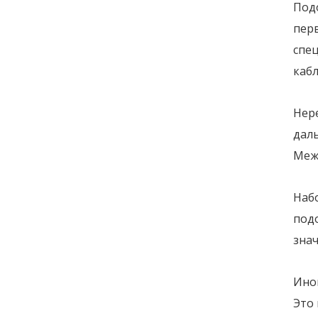
Под
пер
спец
кабл
Нере
даль
Межд
Наб
под
знач
Иног
Это