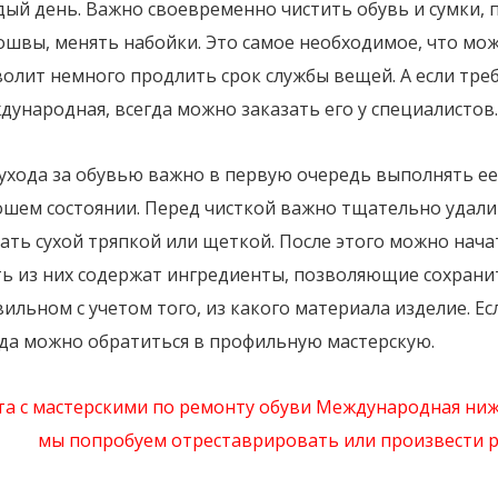
дый день. Важно своевременно чистить обувь и сумки,
ошвы, менять набойки. Это самое необходимое, что мо
волит немного продлить срок службы вещей. А если тр
ународная, всегда можно заказать его у специалистов.
ухода за обувью важно в первую очередь выполнять ее 
ошем состоянии. Перед чисткой важно тщательно удали
ать сухой тряпкой или щеткой. После этого можно нача
ь из них содержат ингредиенты, позволяющие сохранит
ильном с учетом того, из какого материала изделие. Е
гда можно обратиться в профильную мастерскую.
та с мастерскими по ремонту обуви Международная ни
мы попробуем отреставрировать или произвести р