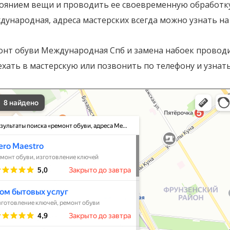
тоянием вещи и проводить ее своевременную обработку.
ународная, адреса мастерских всегда можно узнать на 
онт обуви Международная Спб и замена набоек проводи
хать в мастерскую или позвонить по телефону и узнать
т обуви, адреса Международная в Санкт‑Петербурге
‑Петербург